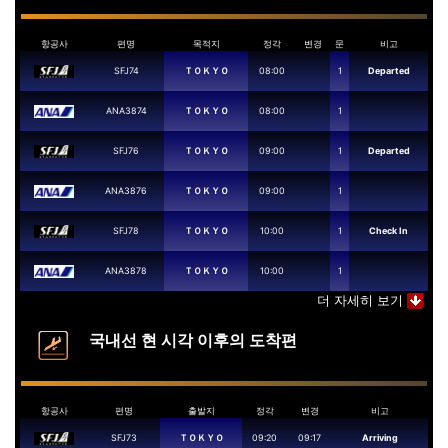
항공사
편명
목적지
정각
변경
문
비고
SFJ74
ＴＯＫＹＯ
08:00
1
Departed
ANA3874
ＴＯＫＹＯ
08:00
1
SFJ76
ＴＯＫＹＯ
09:00
1
Departed
ANA3876
ＴＯＫＹＯ
09:00
1
SFJ78
ＴＯＫＹＯ
10:00
1
Check In
ANA3878
ＴＯＫＹＯ
10:00
1
더 자세히 보기
국내선 현 시각 이후의 도착편
항공사
편명
출발지
정각
변경
비고
SFJ73
ＴＯＫＹＯ
09:20
09:17
Arriving