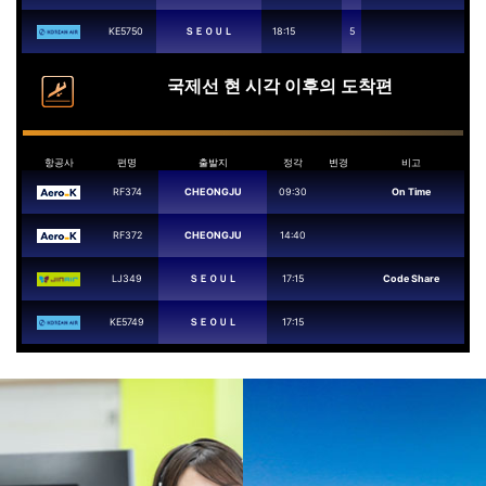
KE5750
ＳＥＯＵＬ
18:15
5
국제선 현 시각 이후의 도착편
항공사
편명
출발지
정각
변경
비고
RF374
CHEONGJU
09:30
On Time
RF372
CHEONGJU
14:40
LJ349
ＳＥＯＵＬ
17:15
Code Share
KE5749
ＳＥＯＵＬ
17:15