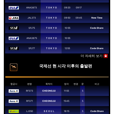
ANA3873
ＴＯＫＹＯ
09:20
09:17
JAL373
ＴＯＫＹＯ
09:50
09:45
New Time
SFJ75
ＴＯＫＹＯ
10:55
Code Share
ANA3875
ＴＯＫＹＯ
10:55
SFJ77
ＴＯＫＹＯ
12:55
Code Share
더 자세히 보기
국제선 현 시각 이후의 출발편
항공사
편명
목적지
정각
변경
문
비고
RF373
CHEONGJU
11:55
5
RF371
CHEONGJU
15:45
5
LJ350
ＳＥＯＵＬ
18:15
5
Code Share