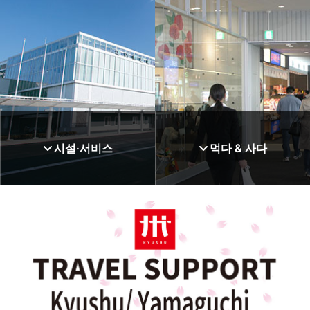
오늘 항공편 정보
택시
각 항공사 공식 HP
렌터카
심야·이른아침 항공편고객에게
자동차
여객 취급 이용 사용료
버스·철도의 운행 상황
보안 가이드
주변과의 액세스
시설·서비스
먹다 & 사다
플로어 맵
서비스 각종
Wi-fi
먹다